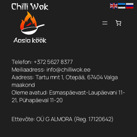
Liigu
sisu
juurde
Telefon: +372 5627 8377
Meiliaadress: info@chilliwok.ee
Aadress: Tartu mnt 1, Otepää, 67404 Valga
maakond
Oleme avatud: Esmaspäevast-Laupäevani 11-
21, Pühapäeval 11-20
Ettevõte: OÜ G ALMORA (Reg. 17120642)