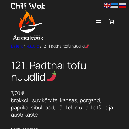
Liigu
sisu
juurde
Esileht
/
Nuudlid
/ 121. Padthai tofu nuudlid
121. Padthai tofu
nuudlid
7,70
€
brokkoli, suvikõrvits, kapsas, porgand,
paprika, sibul, oad, pähkel, muna, ketšup ja
austrikaste