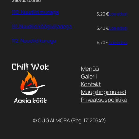
Seotud tooted
110. Nuudlid munaga
5,20
€
Loe edasi
111. Nuudlid köögiviljadega
5,40
€
Loe edasi
112. Nuudlid kanaga
5,70
€
Loe edasi
Menüü
Galerii
Kontakt
Müügitingimused
Privaatsuspoliitika
© OÜ G ALMORA (Reg. 17120642)