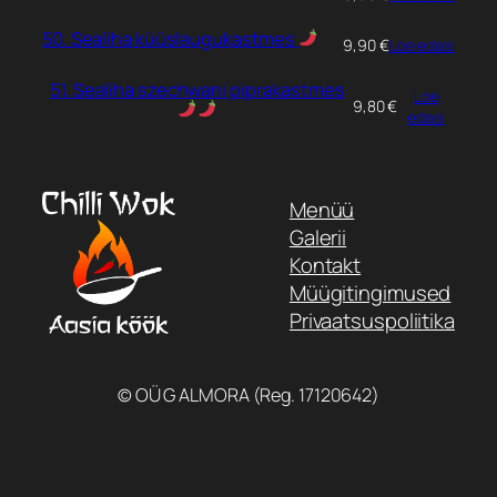
50. Sealiha küüslaugukastmes
9,90
€
Loe edasi
51. Sealiha szechwani piprakastmes
Loe
9,80
€
edasi
Menüü
Galerii
Kontakt
Müügitingimused
Privaatsuspoliitika
© OÜ G ALMORA (Reg. 17120642)