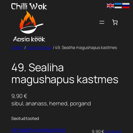
Liigu
sisu
juurde
Esileht
/
Sealihatoidud
/ 49. Sealiha magushapus kastmes
49. Sealiha
magushapus kastmes
9,90
€
sibul, ananass, herned, porgand
Seotud tooted
48. Sealiha meekastmes
9,90
€
Loe edasi